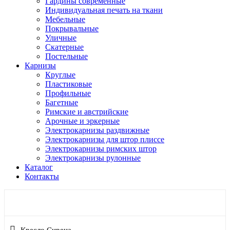
Гардины современные
Индивидуальная печать на ткани
Мебельные
Покрывальные
Уличные
Скатерные
Постельные
Карнизы
Круглые
Пластиковые
Профильные
Багетные
Римские и австрийские
Арочные и эркерные
Электрокарнизы раздвижные
Электрокарнизы для штор плиссе
Электрокарнизы римских штор
Электрокарнизы рулонные
Каталог
Контакты
Кресло Урбан