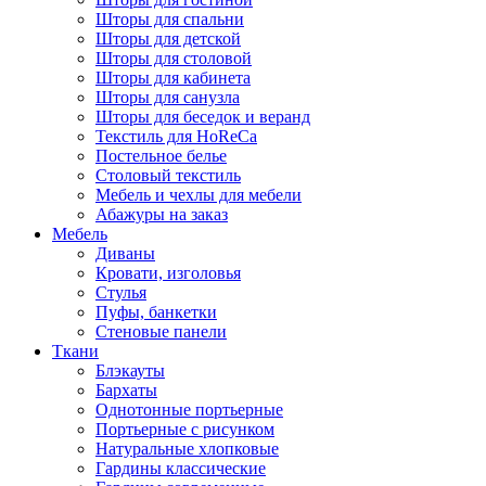
Шторы для спальни
Шторы для детской
Шторы для столовой
Шторы для кабинета
Шторы для санузла
Шторы для беседок и веранд
Текстиль для HoReCa
Постельное белье
Столовый текстиль
Мебель и чехлы для мебели
Абажуры на заказ
Мебель
Диваны
Кровати, изголовья
Стулья
Пуфы, банкетки
Стеновые панели
Ткани
Блэкауты
Бархаты
Однотонные портьерные
Портьерные с рисунком
Натуральные хлопковые
Гардины классические