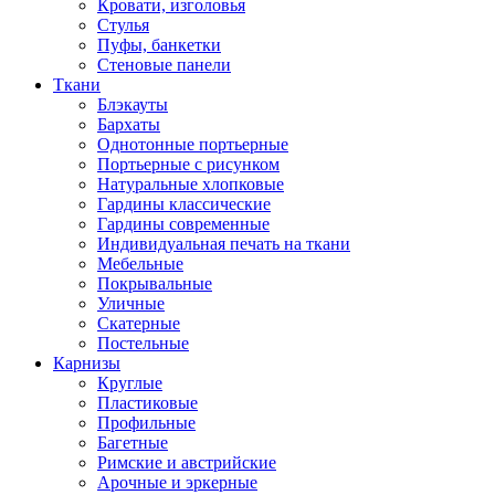
Кровати, изголовья
Стулья
Пуфы, банкетки
Стеновые панели
Ткани
Блэкауты
Бархаты
Однотонные портьерные
Портьерные с рисунком
Натуральные хлопковые
Гардины классические
Гардины современные
Индивидуальная печать на ткани
Мебельные
Покрывальные
Уличные
Скатерные
Постельные
Карнизы
Круглые
Пластиковые
Профильные
Багетные
Римские и австрийские
Арочные и эркерные