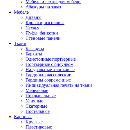
Мебель и чехлы для мебели
Абажуры на заказ
Мебель
Диваны
Кровати, изголовья
Стулья
Пуфы, банкетки
Стеновые панели
Ткани
Блэкауты
Бархаты
Однотонные портьерные
Портьерные с рисунком
Натуральные хлопковые
Гардины классические
Гардины современные
Индивидуальная печать на ткани
Мебельные
Покрывальные
Уличные
Скатерные
Постельные
Карнизы
Круглые
Пластиковые