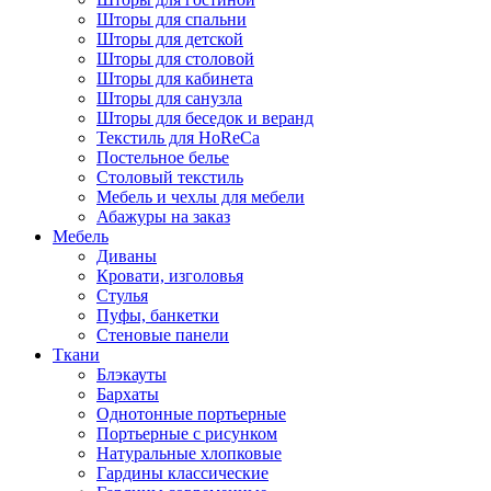
Шторы для спальни
Шторы для детской
Шторы для столовой
Шторы для кабинета
Шторы для санузла
Шторы для беседок и веранд
Текстиль для HoReCa
Постельное белье
Столовый текстиль
Мебель и чехлы для мебели
Абажуры на заказ
Мебель
Диваны
Кровати, изголовья
Стулья
Пуфы, банкетки
Стеновые панели
Ткани
Блэкауты
Бархаты
Однотонные портьерные
Портьерные с рисунком
Натуральные хлопковые
Гардины классические