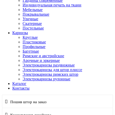
Гардины современные
Индивидуальная печать на ткани
Мебельные
Покрывальные
Уличные
Скатерные
Постельные
Карнизы
Круглые
Пластиковые
Профильные
Багетные
Римские и австрийские
Арочные и эркерные
Электрокарнизы раздвижные
Электрокарнизы для штор плиссе
Электрокарнизы римских штор
Электрокарнизы рулонные
Каталог
Контакты
Пошив штор на заказ