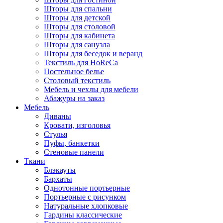
Шторы для спальни
Шторы для детской
Шторы для столовой
Шторы для кабинета
Шторы для санузла
Шторы для беседок и веранд
Текстиль для HoReCa
Постельное белье
Столовый текстиль
Мебель и чехлы для мебели
Абажуры на заказ
Мебель
Диваны
Кровати, изголовья
Стулья
Пуфы, банкетки
Стеновые панели
Ткани
Блэкауты
Бархаты
Однотонные портьерные
Портьерные с рисунком
Натуральные хлопковые
Гардины классические