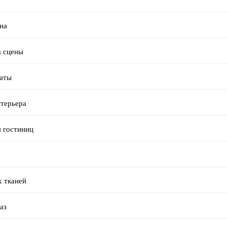
на
а сцены
наты
нтерьера
я гостиниц
х тканей
аз