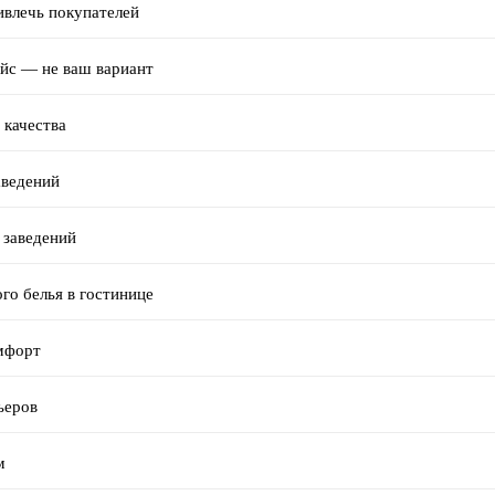
ивлечь покупателей
ейс — не ваш вариант
 качества
аведений
 заведений
го белья в гостинице
омфорт
ьеров
м