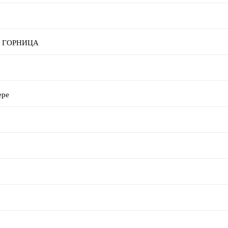
она ГОРНИЦА
ере