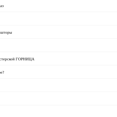
аз
е шторы
мастерской ГОРНИЦА
фе?