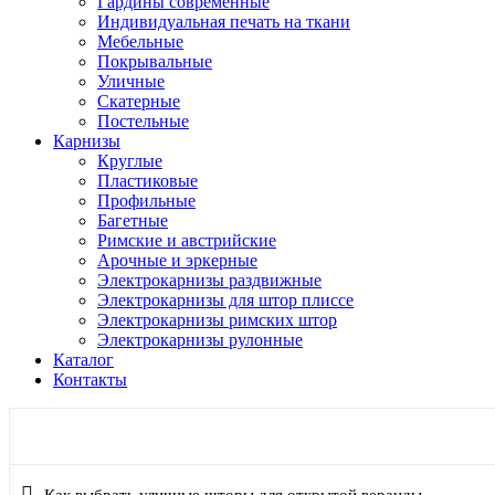
Гардины современные
Индивидуальная печать на ткани
Мебельные
Покрывальные
Уличные
Скатерные
Постельные
Карнизы
Круглые
Пластиковые
Профильные
Багетные
Римские и австрийские
Арочные и эркерные
Электрокарнизы раздвижные
Электрокарнизы для штор плиссе
Электрокарнизы римских штор
Электрокарнизы рулонные
Каталог
Контакты
Римские шторы блэкаут: идеальный контроль света для вашег